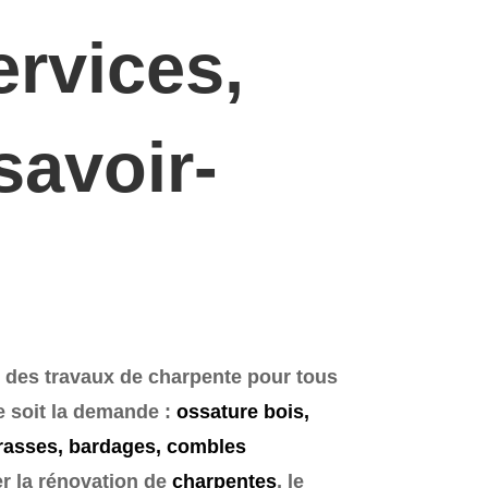
rvices,
savoir-
des travaux de charpente pour tous
e soit la demande :
ossature bois,
rrasses, bardages, combles
er la
rénovation
de
charpentes
, le