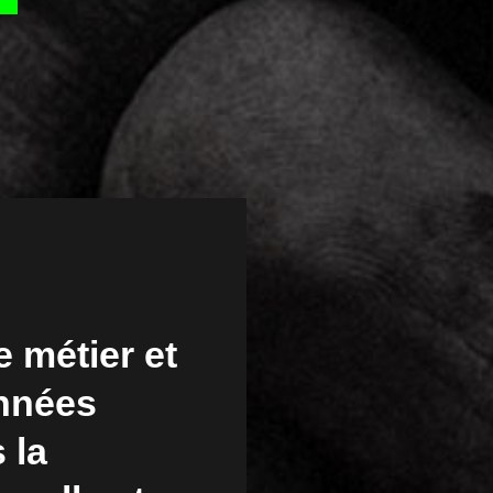
 métier et
nnées
 la