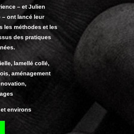
ience – et Julien
e
– ont lancé leur
s les méthodes et les
issus des pratiques
nnées.
elle, lamellé collé,
 bois, aménagement
énovation,
bages
et environs