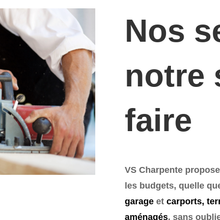
Nos se
notre 
faire
VS Charpente propose 
les budgets, quelle qu
garage
et
carports, te
aménagés
, sans oubli