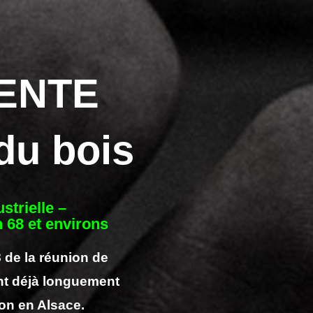
ENTE
 du bois
strielle –
 68 et environs
 de la réunion de
nt déjà longuement
ion
en Alsace
.