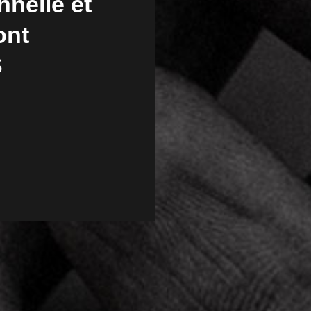
nnelle et
ont
S