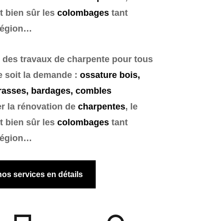
et bien sûr les
colombages
tant
région…
des travaux de charpente pour tous
e soit la demande :
ossature bois,
rrasses, bardages, combles
er la
rénovation
de
charpentes
, le
et bien sûr les
colombages
tant
région…
os services en détails